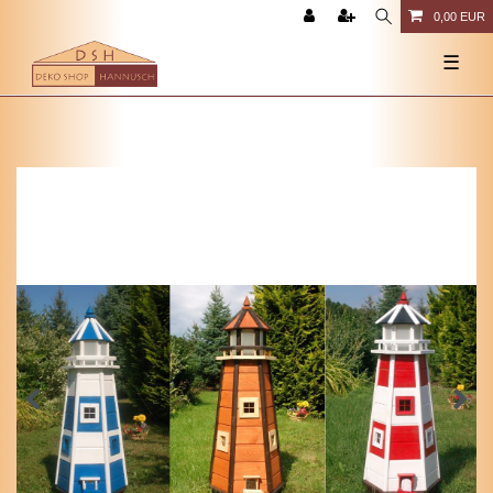
0,00 EUR
☰