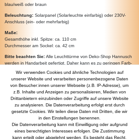
blau/weiß oder braun
Beleuchtung:
Solarpanel (Solarleuchte einfarbig) oder 230V-
Anschluss (ein- oder mehrfarbig)
Maße:
Gesamthöhe inkl. Spitze: ca. 110 cm
Durchmesser am Sockel: ca. 42 cm
Bitte beachten Sie:
Alle Leuchttürme von Deko-Shop Hannusch
werden in Handarbeit gefertigt. Daher kann es zu geringen Farb-
und Detailabweichungen von der Abbildung kommen.
Wir verwenden Cookies und ähnliche Technologien auf
unserer Website und verarbeiten personenbezogene Daten
von Besucher:innen unserer Webseite (z.B. IP-Adresse), um
z.B. Inhalte und Anzeigen zu personalisieren, Medien von
Über Uns
Drittanbietern einzubinden oder Zugriffe auf unsere Website
zu analysieren. Die Datenverarbeitung erfolgt erst durch
Startseite
gesetzte Cookies. Wir teilen diese Daten mit Dritten, die wir
Versandkosten
in den Einstellungen benennen.
Zahlungsarten
Die Datenverarbeitung kann mit Einwilligung oder aufgrund
Kontakt
eines berechtigten Interesses erfolgen. Die Zustimmung
Rechtliches
kann erteilt oder abgelehnt werden. Es besteht das Recht,