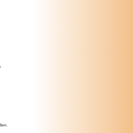
.
len.