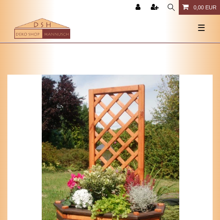
0,00 EUR
☰