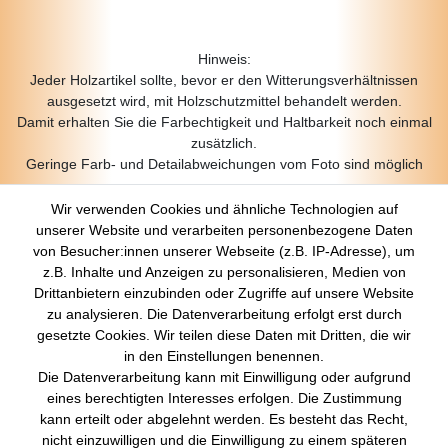
Hinweis:
Jeder Holzartikel sollte, bevor er den Witterungsverhältnissen
ausgesetzt wird, mit Holzschutzmittel behandelt werden.
Damit erhalten Sie die Farbechtigkeit und Haltbarkeit noch einmal
zusätzlich.
Geringe Farb- und Detailabweichungen vom Foto sind möglich
Wir verwenden Cookies und ähnliche Technologien auf
unserer Website und verarbeiten personenbezogene Daten
von Besucher:innen unserer Webseite (z.B. IP-Adresse), um
z.B. Inhalte und Anzeigen zu personalisieren, Medien von
Über Uns
Drittanbietern einzubinden oder Zugriffe auf unsere Website
zu analysieren. Die Datenverarbeitung erfolgt erst durch
Startseite
gesetzte Cookies. Wir teilen diese Daten mit Dritten, die wir
Versandkosten
in den Einstellungen benennen.
Zahlungsarten
Die Datenverarbeitung kann mit Einwilligung oder aufgrund
Kontakt
eines berechtigten Interesses erfolgen. Die Zustimmung
Rechtliches
kann erteilt oder abgelehnt werden. Es besteht das Recht,
nicht einzuwilligen und die Einwilligung zu einem späteren
Impressum