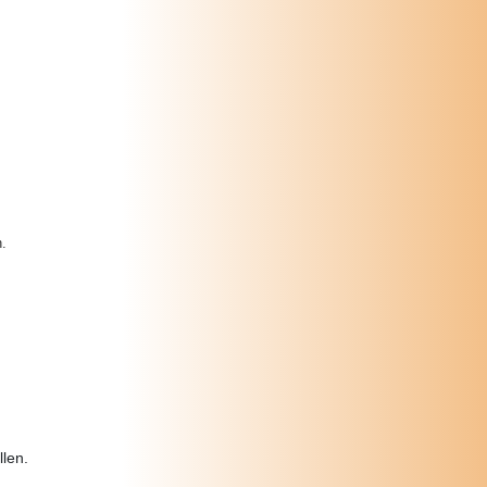
.
len.