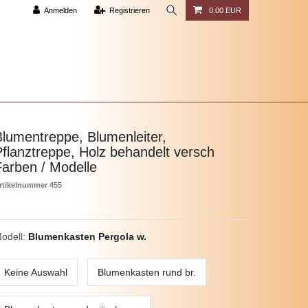
Anmelden
Registrieren
0,00 EUR
Blumentreppe, Blumenleiter,
Pflanztreppe, Holz behandelt versch
Farben / Modelle
rtikelnummer
455
odell:
Blumenkasten Pergola w.
Keine Auswahl
Blumenkasten rund br.