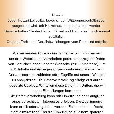
Hinweis:
Jeder Holzartikel sollte, bevor er den Witterungsverhältnissen
ausgesetzt wird, mit Holzschutzmittel behandelt werden.
Damit erhalten Sie die Farbechtigkeit und Haltbarkeit noch einmal
zusätzlich.
Geringe Farb- und Detailabweichungen vom Foto sind möglich
Wir verwenden Cookies und ähnliche Technologien auf
unserer Website und verarbeiten personenbezogene Daten
von Besucher:innen unserer Webseite (z.B. IP-Adresse), um
z.B. Inhalte und Anzeigen zu personalisieren, Medien von
Über Uns
Drittanbietern einzubinden oder Zugriffe auf unsere Website
zu analysieren. Die Datenverarbeitung erfolgt erst durch
Startseite
gesetzte Cookies. Wir teilen diese Daten mit Dritten, die wir
Versandkosten
in den Einstellungen benennen.
Zahlungsarten
Die Datenverarbeitung kann mit Einwilligung oder aufgrund
Kontakt
eines berechtigten Interesses erfolgen. Die Zustimmung
Rechtliches
kann erteilt oder abgelehnt werden. Es besteht das Recht,
nicht einzuwilligen und die Einwilligung zu einem späteren
Impressum