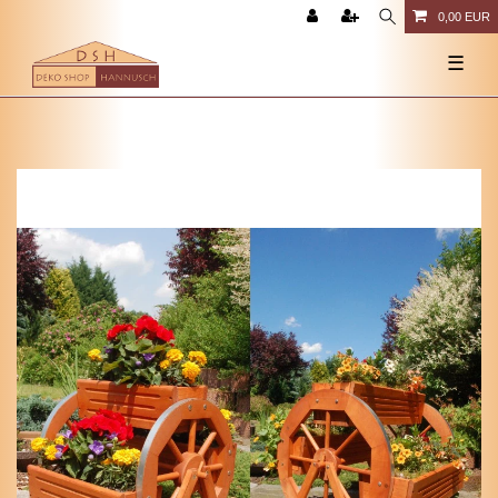
0,00 EUR
☰