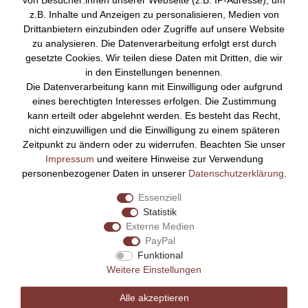
von Besucher:innen unserer Webseite (z.B. IP-Adresse), um
z.B. Inhalte und Anzeigen zu personalisieren, Medien von
Über Uns
Drittanbietern einzubinden oder Zugriffe auf unsere Website
zu analysieren. Die Datenverarbeitung erfolgt erst durch
Startseite
gesetzte Cookies. Wir teilen diese Daten mit Dritten, die wir
Versandkosten
in den Einstellungen benennen.
Zahlungsarten
Die Datenverarbeitung kann mit Einwilligung oder aufgrund
Kontakt
eines berechtigten Interesses erfolgen. Die Zustimmung
Rechtliches
kann erteilt oder abgelehnt werden. Es besteht das Recht,
nicht einzuwilligen und die Einwilligung zu einem späteren
Impressum
Zeitpunkt zu ändern oder zu widerrufen. Beachten Sie unser
AGB
Impressum
und weitere Hinweise zur Verwendung
Datenschutz
personenbezogener Daten in unserer
Daten­schutz­erklärung
.
Widerrufsrecht
Essenziell
Vertrag widerrufen
Statistik
Externe Medien
Bezahlen Sie bequem per
PayPal
Funktional
Weitere Einstellungen
Alle akzeptieren