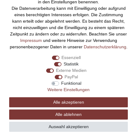
in den Einstellungen benennen.
Zahlungsarten
Die Datenverarbeitung kann mit Einwilligung oder aufgrund
Kontakt
eines berechtigten Interesses erfolgen. Die Zustimmung
Rechtliches
kann erteilt oder abgelehnt werden. Es besteht das Recht,
nicht einzuwilligen und die Einwilligung zu einem späteren
Impressum
Zeitpunkt zu ändern oder zu widerrufen. Beachten Sie unser
AGB
Impressum
und weitere Hinweise zur Verwendung
Datenschutz
personenbezogener Daten in unserer
Daten­schutz­erklärung
.
Widerrufsrecht
Essenziell
Vertrag widerrufen
Statistik
Externe Medien
Bezahlen Sie bequem per
PayPal
Funktional
Weitere Einstellungen
Alle akzeptieren
Alle ablehnen
Auswahl akzeptieren