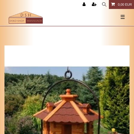
0,00 EUR
☰