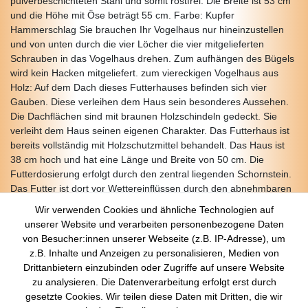
pulverbeschichteten Stahl und somit rostfrei. Die Breite ist 53 cm
und die Höhe mit Öse beträgt 55 cm. Farbe: Kupfer
Hammerschlag Sie brauchen Ihr Vogelhaus nur hineinzustellen
und von unten durch die vier Löcher die vier mitgelieferten
Schrauben in das Vogelhaus drehen. Zum aufhängen des Bügels
wird kein Hacken mitgeliefert. zum viereckigen Vogelhaus aus
Holz: Auf dem Dach dieses Futterhauses befinden sich vier
Gauben. Diese verleihen dem Haus sein besonderes Aussehen.
Die Dachflächen sind mit braunen Holzschindeln gedeckt. Sie
verleiht dem Haus seinen eigenen Charakter. Das Futterhaus ist
bereits vollständig mit Holzschutzmittel behandelt. Das Haus ist
38 cm hoch und hat eine Länge und Breite von 50 cm. Die
Futterdosierung erfolgt durch den zentral liegenden Schornstein.
Das Futter ist dort vor Wettereinflüssen durch den abnehmbaren
Schornsteindeckel geschützt.
Wir verwenden Cookies und ähnliche Technologien auf
unserer Website und verarbeiten personenbezogene Daten
von Besucher:innen unserer Webseite (z.B. IP-Adresse), um
z.B. Inhalte und Anzeigen zu personalisieren, Medien von
Über Uns
Drittanbietern einzubinden oder Zugriffe auf unsere Website
zu analysieren. Die Datenverarbeitung erfolgt erst durch
Startseite
gesetzte Cookies. Wir teilen diese Daten mit Dritten, die wir
Versandkosten