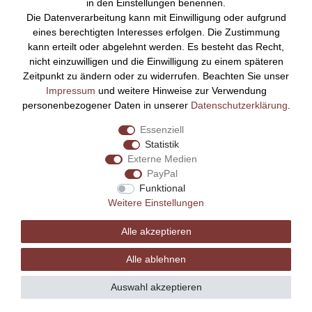
in den Einstellungen benennen.
Zahlungsarten
Die Datenverarbeitung kann mit Einwilligung oder aufgrund
Kontakt
eines berechtigten Interesses erfolgen. Die Zustimmung
Rechtliches
kann erteilt oder abgelehnt werden. Es besteht das Recht,
nicht einzuwilligen und die Einwilligung zu einem späteren
Impressum
Zeitpunkt zu ändern oder zu widerrufen. Beachten Sie unser
AGB
Impressum
und weitere Hinweise zur Verwendung
Datenschutz
personenbezogener Daten in unserer
Daten­schutz­erklärung
.
Widerrufsrecht
Essenziell
Vertrag widerrufen
Statistik
Externe Medien
Bezahlen Sie bequem per
PayPal
Funktional
Weitere Einstellungen
Alle akzeptieren
Alle ablehnen
Auswahl akzeptieren