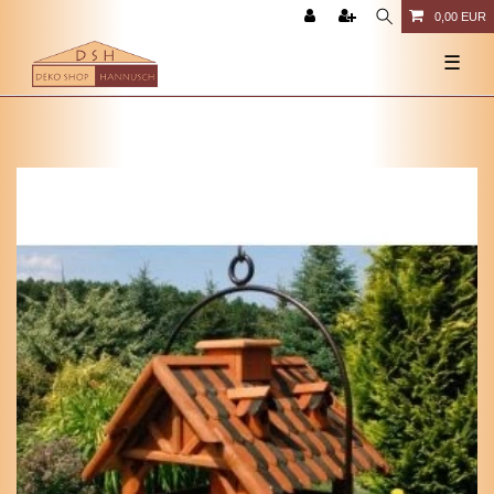
0,00 EUR
☰