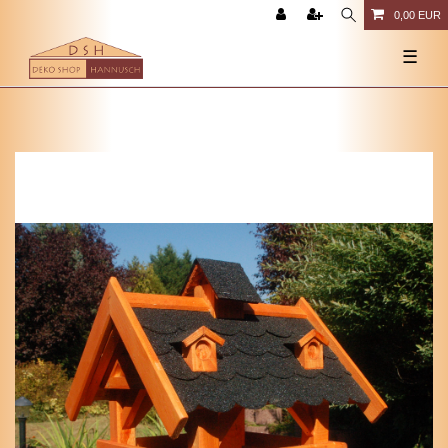
0,00 EUR
☰