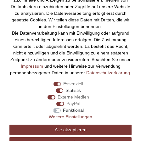
z.B. Inhalte und Anzeigen zu personalisieren, Medien von
Über Uns
Drittanbietern einzubinden oder Zugriffe auf unsere Website
zu analysieren. Die Datenverarbeitung erfolgt erst durch
Startseite
gesetzte Cookies. Wir teilen diese Daten mit Dritten, die wir
Versandkosten
in den Einstellungen benennen.
Zahlungsarten
Die Datenverarbeitung kann mit Einwilligung oder aufgrund
Kontakt
eines berechtigten Interesses erfolgen. Die Zustimmung
Rechtliches
kann erteilt oder abgelehnt werden. Es besteht das Recht,
nicht einzuwilligen und die Einwilligung zu einem späteren
Impressum
Zeitpunkt zu ändern oder zu widerrufen. Beachten Sie unser
AGB
Impressum
und weitere Hinweise zur Verwendung
Datenschutz
personenbezogener Daten in unserer
Daten­schutz­erklärung
.
Widerrufsrecht
Essenziell
Vertrag widerrufen
Statistik
Externe Medien
Bezahlen Sie bequem per
PayPal
Funktional
Weitere Einstellungen
Alle akzeptieren