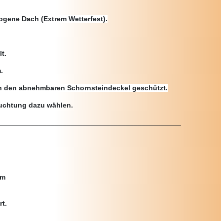
ogene Dach (Extrem Wetterfest).
lt.
.
urch den abnehmbaren Schornsteindeckel geschützt.
euchtung dazu wählen.
______________________________________________
 m
t.