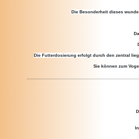
Die Besonderheit dieses wunder
Da
Die Futterdosierung erfolgt durch den zentral li
Sie können zum Vogel
_____________________________________________
D
I