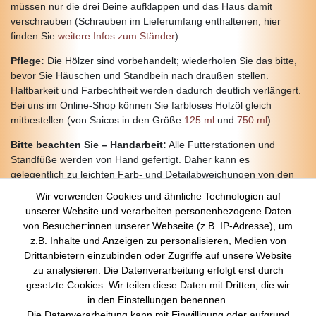
müssen nur die drei Beine aufklappen und das Haus damit
verschrauben (Schrauben im Lieferumfang enthaltenen; hier
finden Sie
weitere Infos zum Ständer
).
Pflege:
Die Hölzer sind vorbehandelt; wiederholen Sie das bitte,
bevor Sie Häuschen und Standbein nach draußen stellen.
Haltbarkeit und Farbechtheit werden dadurch deutlich verlängert.
Bei uns im Online-Shop können Sie farbloses Holzöl gleich
mitbestellen (von Saicos in den Größe
125 ml
und
750 ml
).
Bitte beachten Sie – Handarbeit:
Alle Futterstationen und
Standfüße werden von Hand gefertigt. Daher kann es
gelegentlich zu leichten Farb- und Detailabweichungen von den
Bildern im Online-Shop kommen.
Wir verwenden Cookies und ähnliche Technologien auf
unserer Website und verarbeiten personenbezogene Daten
von Besucher:innen unserer Webseite (z.B. IP-Adresse), um
z.B. Inhalte und Anzeigen zu personalisieren, Medien von
Über Uns
Drittanbietern einzubinden oder Zugriffe auf unsere Website
zu analysieren. Die Datenverarbeitung erfolgt erst durch
Startseite
gesetzte Cookies. Wir teilen diese Daten mit Dritten, die wir
Versandkosten
in den Einstellungen benennen.
Zahlungsarten
Die Datenverarbeitung kann mit Einwilligung oder aufgrund
Kontakt