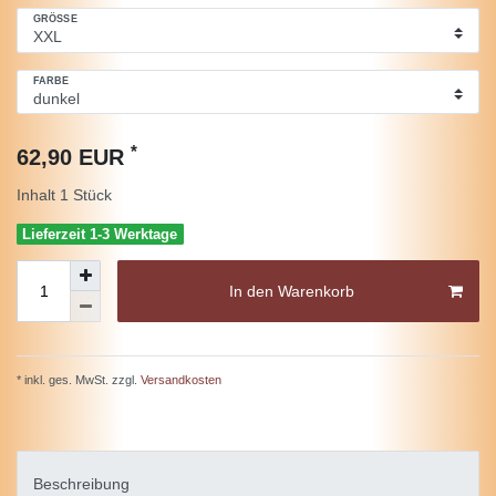
GRÖSSE
FARBE
*
62,90 EUR
Inhalt
1
Stück
Lieferzeit 1-3 Werktage
In den Warenkorb
* inkl. ges. MwSt. zzgl.
Versandkosten
Beschreibung