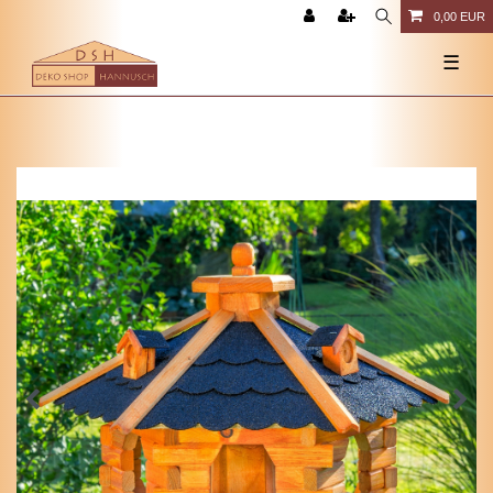
0,00 EUR
☰