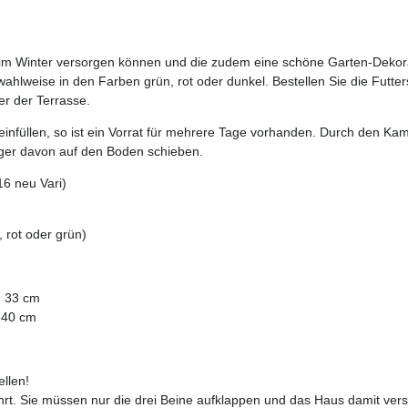
el im Winter versorgen können und die zudem eine schöne Garten-Dekor
ahlweise in den Farben grün, rot oder dunkel. Bestellen Sie die Futter
er der Terrasse.
 einfüllen, so ist ein Vorrat für mehrere Tage vorhanden. Durch den Ka
ger davon auf den Boden schieben.
16 neu Vari)
 rot oder grün)
e 33 cm
 40 cm
ellen!
rt. Sie müssen nur die drei Beine aufklappen und das Haus damit ver