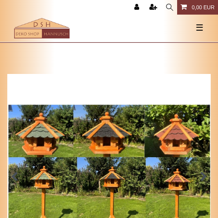
0,00 EUR
☰