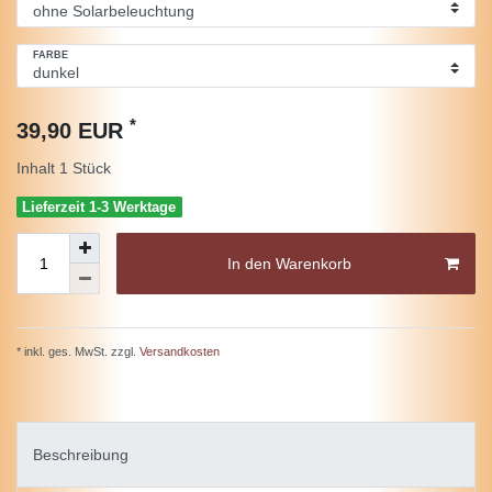
FARBE
*
39,90 EUR
Inhalt
1
Stück
Lieferzeit 1-3 Werktage
In den Warenkorb
* inkl. ges. MwSt. zzgl.
Versandkosten
Beschreibung