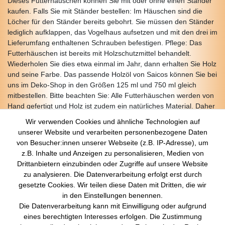
Dieses Futterhäuschen können Sie mit oder ohne einen Ständer
kaufen. Falls Sie mit Ständer bestellen: Im Häuschen sind die
Löcher für den Ständer bereits gebohrt. Sie müssen den Ständer
lediglich aufklappen, das Vogelhaus aufsetzen und mit den drei im
Lieferumfang enthaltenen Schrauben befestigen. Pflege: Das
Futterhäuschen ist bereits mit Holzschutzmittel behandelt.
Wiederholen Sie dies etwa einmal im Jahr, dann erhalten Sie Holz
und seine Farbe. Das passende Holzöl von Saicos können Sie bei
uns im Deko-Shop in den Größen 125 ml und 750 ml gleich
mitbestellen. Bitte beachten Sie: Alle Futterhäuschen werden von
Hand gefertigt und Holz ist zudem ein natürliches Material. Daher
kann es zu Farb- und Detailabweichungen vom Foto kommen.
Wir verwenden Cookies und ähnliche Technologien auf
unserer Website und verarbeiten personenbezogene Daten
von Besucher:innen unserer Webseite (z.B. IP-Adresse), um
z.B. Inhalte und Anzeigen zu personalisieren, Medien von
Über Uns
Drittanbietern einzubinden oder Zugriffe auf unsere Website
zu analysieren. Die Datenverarbeitung erfolgt erst durch
Startseite
gesetzte Cookies. Wir teilen diese Daten mit Dritten, die wir
Versandkosten
in den Einstellungen benennen.
Zahlungsarten
Die Datenverarbeitung kann mit Einwilligung oder aufgrund
Kontakt
eines berechtigten Interesses erfolgen. Die Zustimmung
Rechtliches