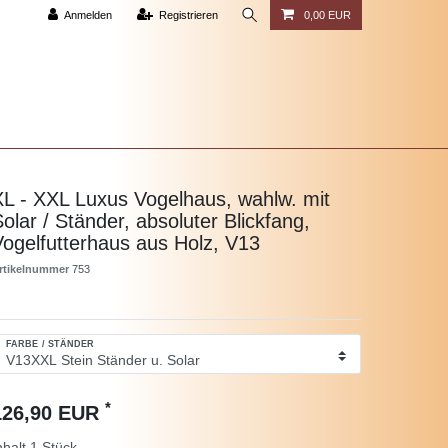
Anmelden
Registrieren
0,00 EUR
XL - XXL Luxus Vogelhaus, wahlw. mit
olar / Ständer, absoluter Blickfang,
Vogelfutterhaus aus Holz, V13
rtikelnummer
753
FARBE / STÄNDER
*
126,90 EUR
nhalt
1
Stück