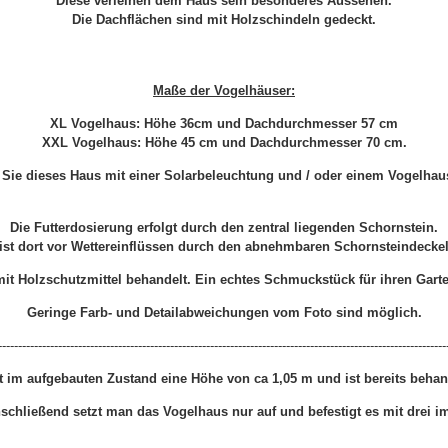
Diese verleihen dem Haus sein besonderes Aussehen.
Die Dachflächen sind mit Holzschindeln gedeckt.
Maße der Vogelhäuser:
XL Vogelhaus: Höhe 36cm und Dachdurchmesser 57 cm
XXL Vogelhaus: Höhe 45 cm und Dachdurchmesser 70 cm.
Sie dieses Haus mit einer Solarbeleuchtung und / oder einem Vogelhaus
Die Futterdosierung erfolgt durch den zentral liegenden Schornstein.
 ist dort vor Wettereinflüssen durch den abnehmbaren Schornsteindeckel
mit Holzschutzmittel behandelt. Ein echtes Schmuckstück für ihren Gart
Geringe Farb- und Detailabweichungen vom Foto sind möglich.
----------------------------------------------------------------------------------------------------------------
t im aufgebauten Zustand eine Höhe von ca 1,05 m und ist bereits behand
schließend setzt man das Vogelhaus nur auf und befestigt es mit dre