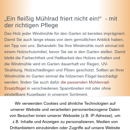
„Ein fleißig Mühlrad friert nicht ein!“ - mit
der richtigen Pflege
Das Holz jeder Windmühle für den Garten ist bereites imprägniert.
Damit Sie auch lange etwas von dem gemütlichen Anblick haben,
ein Tipp von uns: Behandeln Sie Ihre Windmühle noch einmal mit
einem Holzschutzmittel, bevor Sie sie in den Garten stellen. Damit
bleibt die Farbechtheit und Haltbarkeit des Holzes erhalten und
die Windmühle wird im Garten dauerhaft vor Regen, UV-
Strahlung, Holzschädlingen und Pilzen geschützt. Sollten an Ihrer
Windmühle im Garten einmal die hölzernen Flügel beschädigt
werden, finden Sie auch dafür
die passenden Mühlenrad-
Ersatzflügel
in verschiedenen Spannbreiten mit oder ohne
einstellbare Kugellager in unserem Sortiment.
Wir verwenden Cookies und ähnliche Technologien auf
Ihr Team von Deko-Shop Hannusch
unserer Website und verarbeiten personenbezogene Daten
von Besucher:innen unserer Webseite (z.B. IP-Adresse), um
z.B. Inhalte und Anzeigen zu personalisieren, Medien von
Über Uns
Drittanbietern einzubinden oder Zugriffe auf unsere Website