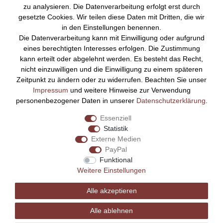
zu analysieren. Die Datenverarbeitung erfolgt erst durch
Startseite
gesetzte Cookies. Wir teilen diese Daten mit Dritten, die wir
Versandkosten
in den Einstellungen benennen.
Zahlungsarten
Die Datenverarbeitung kann mit Einwilligung oder aufgrund
Kontakt
eines berechtigten Interesses erfolgen. Die Zustimmung
Rechtliches
kann erteilt oder abgelehnt werden. Es besteht das Recht,
nicht einzuwilligen und die Einwilligung zu einem späteren
Impressum
Zeitpunkt zu ändern oder zu widerrufen. Beachten Sie unser
AGB
Impressum
und weitere Hinweise zur Verwendung
Datenschutz
personenbezogener Daten in unserer
Daten­schutz­erklärung
.
Widerrufsrecht
Essenziell
Vertrag widerrufen
Statistik
Externe Medien
Bezahlen Sie bequem per
PayPal
Funktional
Weitere Einstellungen
Alle akzeptieren
Alle ablehnen