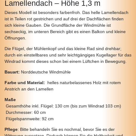
Lamellendach – Höhe 1,3 m
Dieses Modell ist besonders farbenfroh. Das helle Lamellendach
ist in Teilen rot gestrichen und auf drei der Dachflächen finden
sich kleine Gauben. Die Grundfläche der Windmühle ist
sechseckig, im unteren Bereich gibt es einen Balkon und kleine
Öffnungen.
Die Flügel, der Mühlenkopf und das kleine Rad sind drehbar;
durch ein einstellbares und sehr leichtgängiges Kugellager für das
Windrad kommt dieses schon bei einem Lüftchen in Bewegung.
Bauart:
Norddeutsche Windmühle
Farbe und Material:
helles naturbelassenes Holz mit rotem
Anstrich an den Lamellen
Maße
Gesamthöhe inkl. Flügel:
130 cm (bis zum Windrad 103 cm)
Durchmesser:
60 cm
Flügelspannweite:
92 cm
Pflege
:
Bitte behandeln Sie es nochmal, bevor Sie es der
Witterung aussetzen
. Dadurch können Sie die Haltbarkeit und