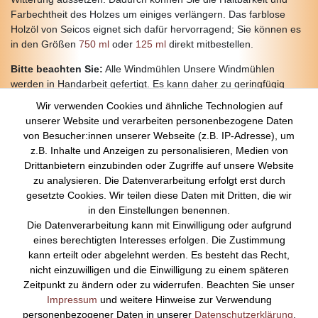
Farbechtheit des Holzes um einiges verlängern. Das farblose
Holzöl von Seicos eignet sich dafür hervorragend; Sie können es
in den Größen
750 ml
oder
125 ml
direkt mitbestellen.
Bitte beachten Sie:
Alle Windmühlen Unsere Windmühlen
werden in Handarbeit gefertigt. Es kann daher zu geringfügig
Abweichungen in Farbe und Details von der Abbildung kommen.
Wir verwenden Cookies und ähnliche Technologien auf
unserer Website und verarbeiten personenbezogene Daten
von Besucher:innen unserer Webseite (z.B. IP-Adresse), um
z.B. Inhalte und Anzeigen zu personalisieren, Medien von
Über Uns
Drittanbietern einzubinden oder Zugriffe auf unsere Website
zu analysieren. Die Datenverarbeitung erfolgt erst durch
Startseite
gesetzte Cookies. Wir teilen diese Daten mit Dritten, die wir
Versandkosten
in den Einstellungen benennen.
Zahlungsarten
Die Datenverarbeitung kann mit Einwilligung oder aufgrund
Kontakt
eines berechtigten Interesses erfolgen. Die Zustimmung
Rechtliches
kann erteilt oder abgelehnt werden. Es besteht das Recht,
nicht einzuwilligen und die Einwilligung zu einem späteren
Impressum
Zeitpunkt zu ändern oder zu widerrufen. Beachten Sie unser
AGB
Impressum
und weitere Hinweise zur Verwendung
Datenschutz
personenbezogener Daten in unserer
Daten­schutz­erklärung
.
Widerrufsrecht