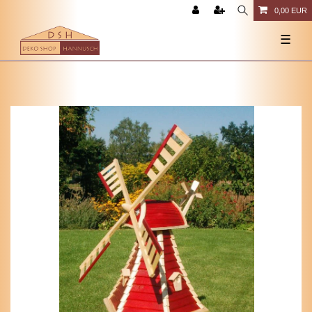
0,00 EUR
☰