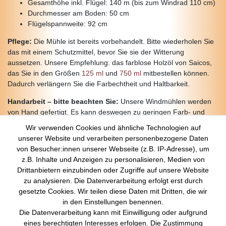
Gesamthöhe inkl. Flügel: 140 m (bis zum Windrad 110 cm)
Durchmesser am Boden: 50 cm
Flügelspannweite: 92 cm
Pflege:
Die Mühle ist bereits vorbehandelt. Bitte wiederholen Sie
das mit einem Schutzmittel, bevor Sie sie der Witterung
aussetzen. Unsere Empfehlung: das farblose Holzöl von Saicos,
das Sie in den Größen
125 ml
und
750 ml
mitbestellen können.
Dadurch verlängern Sie die Farbechtheit und Haltbarkeit.
Handarbeit – bitte beachten Sie:
Unsere Windmühlen werden
von Hand gefertigt. Es kann deswegen zu geringen Farb- und
Detailabweichungen von der Abbildung kommen.
Wir verwenden Cookies und ähnliche Technologien auf
unserer Website und verarbeiten personenbezogene Daten
von Besucher:innen unserer Webseite (z.B. IP-Adresse), um
z.B. Inhalte und Anzeigen zu personalisieren, Medien von
Über Uns
Drittanbietern einzubinden oder Zugriffe auf unsere Website
zu analysieren. Die Datenverarbeitung erfolgt erst durch
Startseite
gesetzte Cookies. Wir teilen diese Daten mit Dritten, die wir
Versandkosten
in den Einstellungen benennen.
Zahlungsarten
Die Datenverarbeitung kann mit Einwilligung oder aufgrund
Kontakt
eines berechtigten Interesses erfolgen. Die Zustimmung