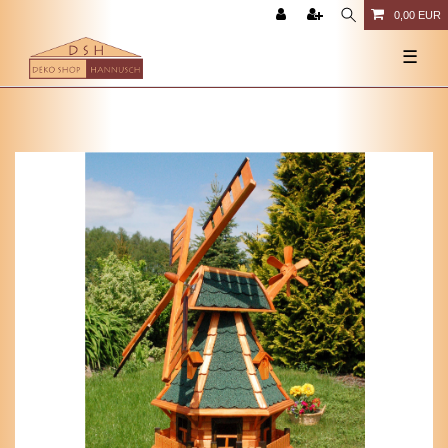
0,00 EUR
☰