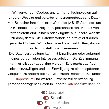
Geringe Farb- und Detailabweichungen vom Foto sind möglich.
Wir verwenden Cookies und ähnliche Technologien auf
unserer Website und verarbeiten personenbezogene Daten
von Besucher:innen unserer Webseite (z.B. IP-Adresse), um
z.B. Inhalte und Anzeigen zu personalisieren, Medien von
Über Uns
Drittanbietern einzubinden oder Zugriffe auf unsere Website
zu analysieren. Die Datenverarbeitung erfolgt erst durch
Startseite
gesetzte Cookies. Wir teilen diese Daten mit Dritten, die wir
Versandkosten
in den Einstellungen benennen.
Zahlungsarten
Die Datenverarbeitung kann mit Einwilligung oder aufgrund
Kontakt
eines berechtigten Interesses erfolgen. Die Zustimmung
Rechtliches
kann erteilt oder abgelehnt werden. Es besteht das Recht,
nicht einzuwilligen und die Einwilligung zu einem späteren
Impressum
Zeitpunkt zu ändern oder zu widerrufen. Beachten Sie unser
AGB
Impressum
und weitere Hinweise zur Verwendung
Datenschutz
personenbezogener Daten in unserer
Daten­schutz­erklärung
.
Widerrufsrecht
Essenziell
Vertrag widerrufen
Statistik
Externe Medien
Bezahlen Sie bequem per
PayPal