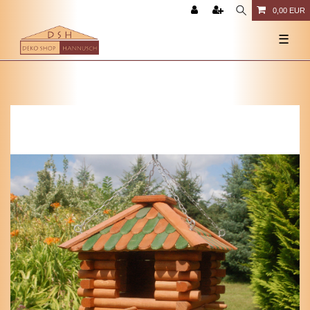
0,00 EUR
☰