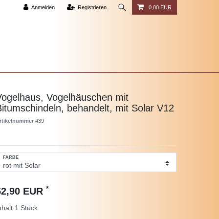
Anmelden
Registrieren
0,00 EUR
Vogelhaus, Vogelhäuschen mit
Bitumschindeln, behandelt, mit Solar V12
rtikelnummer
439
FARBE
*
52,90 EUR
nhalt
1
Stück