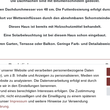
Die Dachflächen sind mit Bitumenschindeln gedeckt.
en Dachdurchmesser von 48 cm. Die Futterdosierung erfolgt durc
 dort vor Wettereinflüssen durch den abnehmbaren Schornsteinde
Dieses Haus ist bereits mit Holzschutzmittel behandelt.
Eine Solarbeleuchtung ist bei diesem Haus schon eingebaut.
ren Garten, Terrasse oder Balkon. Geringe Farb- und Detailabwe
Rechtliches
B
f unserer Website und verarbeiten personenbezogene Daten
Impressum
), um z.B. Inhalte und Anzeigen zu personalisieren, Medien von
AGB
bsite zu analysieren. Die Datenverarbeitung erfolgt erst durch
Datenschutz
ie wir in den Einstellungen benennen.
Widerrufsrecht
grund eines berechtigten Interesses erfolgen. Die Zustimmung
ht, nicht einzuwilligen und die Einwilligung zu einem späteren
Vertrag widerrufen
e unser
Impressum
und weitere Hinweise zur Verwendung
lärung
.