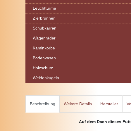
Leuchttürme
Zierbrunnen
Schubkarren
Wagenräder
Kaminkörbe
Bodenvasen
Holzschutz
Weidenkugeln
Beschreibung
Weitere Details
Hersteller
Ve
Auf dem Dach dieses Futt