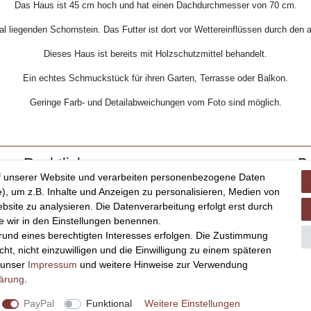
Das Haus ist 45 cm hoch und hat einen Dachdurchmesser von 70 cm.
ral liegenden Schornstein. Das Futter ist dort vor Wettereinflüssen durch d
Dieses Haus ist bereits mit Holzschutzmittel behandelt.
Ein echtes Schmuckstück für ihren Garten, Terrasse oder Balkon.
Geringe Farb- und Detailabweichungen vom Foto sind möglich.
Rechtliches
B
f unserer Website und verarbeiten personenbezogene Daten
Impressum
), um z.B. Inhalte und Anzeigen zu personalisieren, Medien von
AGB
bsite zu analysieren. Die Datenverarbeitung erfolgt erst durch
Datenschutz
ie wir in den Einstellungen benennen.
Widerrufsrecht
grund eines berechtigten Interesses erfolgen. Die Zustimmung
ht, nicht einzuwilligen und die Einwilligung zu einem späteren
Vertrag widerrufen
e unser
Impressum
und weitere Hinweise zur Verwendung
lärung
.
PayPal
Funktional
Weitere Einstellungen