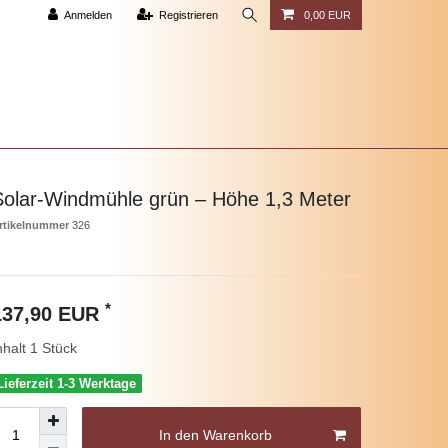
Anmelden
Registrieren
0,00 EUR
Solar-Windmühle grün – Höhe 1,3 Meter
rtikelnummer
326
*
137,90 EUR
nhalt
1
Stück
Lieferzeit 1-3 Werktage
In den Warenkorb