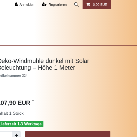
Anmelden
Registrieren
0,00 EUR
Deko-Windmühle dunkel mit Solar
Beleuchtung – Höhe 1 Meter
rtikelnummer
324
*
107,90 EUR
nhalt
1
Stück
Lieferzeit 1-3 Werktage