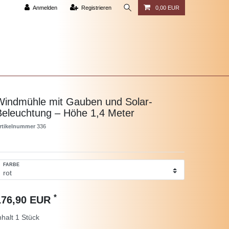
Anmelden
Registrieren
0,00 EUR
Windmühle mit Gauben und Solar-
Beleuchtung – Höhe 1,4 Meter
rtikelnummer
336
FARBE
*
176,90 EUR
nhalt
1
Stück