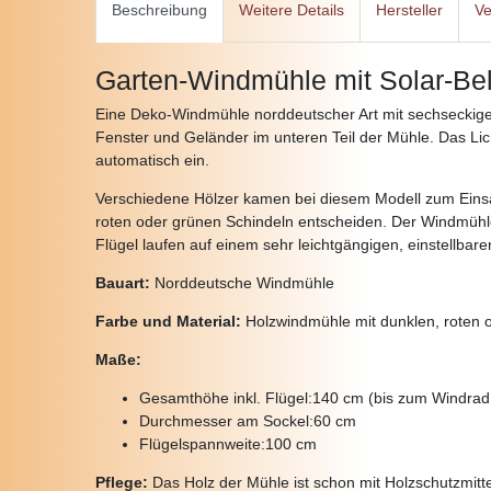
Beschreibung
Weitere Details
Hersteller
Ve
Garten-Windmühle mit Solar-Be
Eine Deko-Windmühle norddeutscher Art mit sechseckiger 
Fenster und Geländer im unteren Teil der Mühle. Das Lich
automatisch ein.
Verschiedene Hölzer kamen bei diesem Modell zum Einsatz
roten oder grünen Schindeln entscheiden.
Der Windmühle
Flügel laufen auf einem sehr leichtgängigen, einstellbare
Bauart:
Norddeutsche Windmühle
Farbe und Material:
Holzwindmühle mit dunklen, roten 
Maße:
Gesamthöhe inkl. Flügel:
140 cm (bis zum Windrad
Durchmesser am Sockel:
60 cm
Flügelspannweite:
100 cm
Pflege:
Das Holz der Mühle ist schon mit Holzschutzmitte